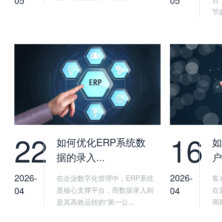
节
22
16
如何优化ERP系统数
如
据的录入...
户
2026-
2026-
在企业数字化管理中，ERP系统
客
04
04
是核心支撑平台，而数据录入则
在
是其高效运转的“第一公...
周