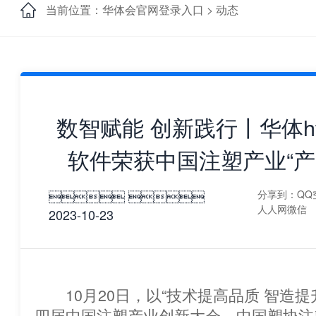
当前位置：华体会官网登录入口 >
动态
数智赋能 创新践行丨华体h
软件荣获中国注塑产业“产
 
分享到：
QQ
人人网
微信
2023-10-23
10月20日，以“技术提高品质 智
四届中国注塑产业创新大会、中国塑协注塑