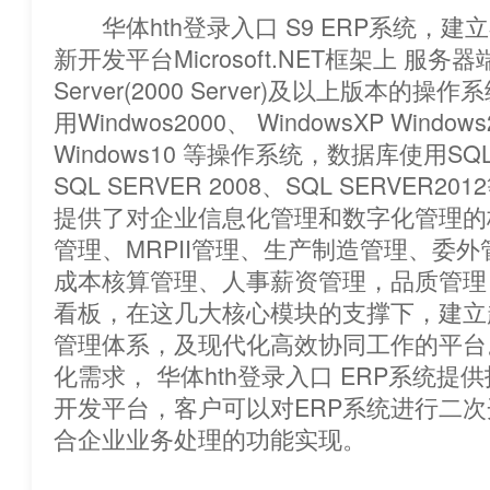
华体hth登录入口 S9 ERP系统，建立在M
新开发平台Microsoft.NET框架上 服务器
Server(2000 Server)及以上版本的
用Windwos2000、 WindowsXP Window
Windows10 等操作系统，数据库使用SQL 
SQL SERVER 2008、SQL SERVER
提供了对企业信息化管理和数字化管理的
管理、MRPII管理、生产制造管理、委
成本核算管理、人事薪资管理，品质管理
看板，在这几大核心模块的支撑下，
管理体系，及现代化高效协同工作的
化需求， 华体hth登录入口 ERP系统
开发平台，客户可以对ERP系统进行二次
合企业业务处理的功能实现。