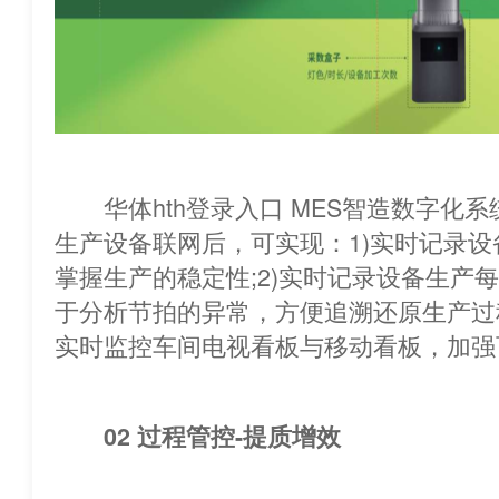
华体hth登录入口 MES智造数字化系
生产设备联网后，可实现：1)实时记录
掌握生产的稳定性;2)实时记录设备生产
于分析节拍的异常，方便追溯还原生产过
实时监控车间电视看板与移动看板，加强
02 过程管控-提质增效