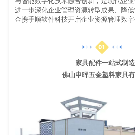
与智能数字化技术融合创新，是现代企业
进一步深化企业管理资源转型成果、降低
金携手顺软件科技开启企业资源管理数字
家具配件一站式制造
佛山申晖五金塑料家具有