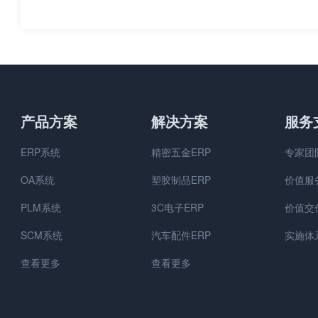
通知
字化工厂建设交
产品方案
解决方案
服务
ERP系统
精密五金ERP
专家团
OA系统
塑胶制品ERP
价值服
PLM系统
3C电子ERP
价值交
SCM系统
汽车配件ERP
实施体
查看更多
查看更多