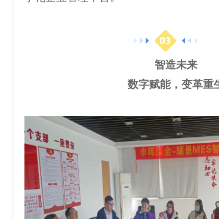
智造未来
数字赋能，变革重