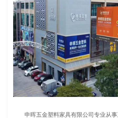
申晖五金塑料家具有限公司专业从事